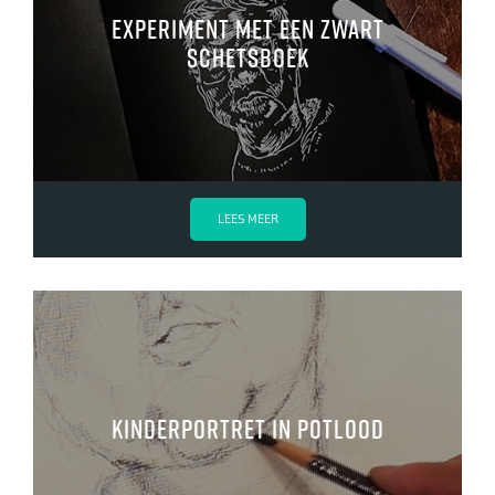
Experiment met een zwart
schetsboek
LEES MEER
Kinderportret in potlood