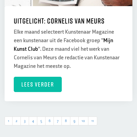
Uitgelicht: Cornelis van Meurs
Elke maand selecteert Kunstenaar Magazine
een kunstenaar uit de Facebook groep "
Mijn
Kunst Club
". Deze maand viel het werk van
Cornelis van Meurs de redactie van Kunstenaar
Magazine het meeste op.
LEES VERDER
1
2
3
4
5
6
7
8
9
10
11