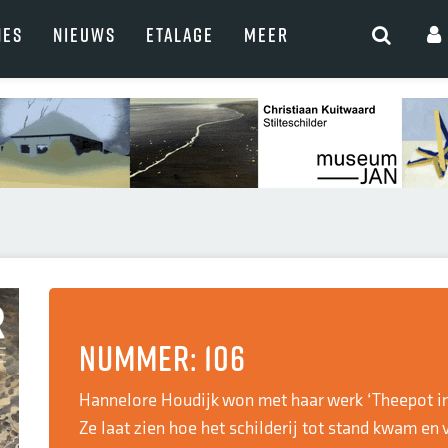
NES
NIEUWS
ETALAGE
MEER
Nummer: 106
Hannelore Houdijk won met haar werk ‘Theepot i
Ze laat zien hoe het schilderij tot stand kwam en 