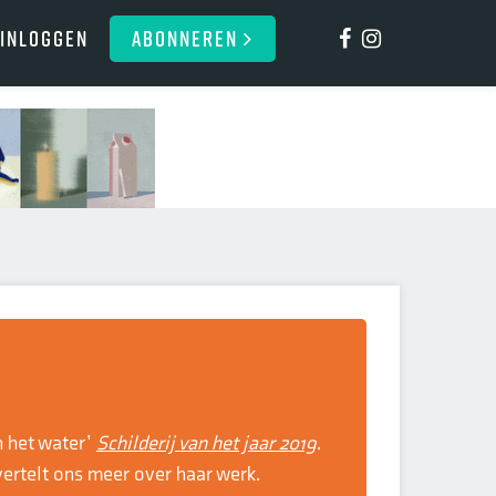
Inloggen
ABONNEREN
n het water’
Schilderij van het jaar 2019
.
vertelt ons meer over haar werk.