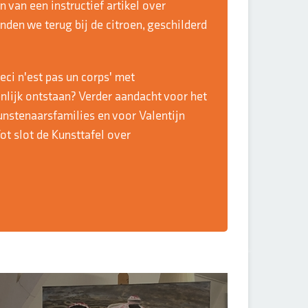
 van een instructief artikel over
den we terug bij de citroen, geschilderd
eci n'est pas un corps' met
enlijk ontstaan? Verder aandacht voor het
unstenaarsfamilies en voor Valentijn
ot slot de Kunsttafel over