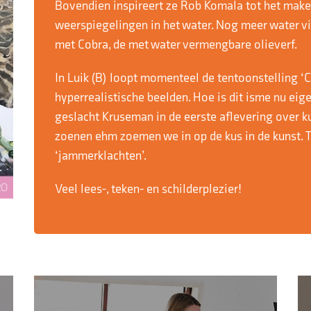
Bovendien inspireert ze Rob Komala tot het maken
weerspiegelingen in het water. Nog meer water vin
met Cobra, de met water vermengbare olieverf.
In Luik (B) loopt momenteel de tentoonstelling ‘C
hyperrealistische beelden. Hoe is dit isme nu eig
geslacht Kruseman in de eerste aflevering over k
zoenen ehm zoemen we in op de kus in de kunst. T
‘jammerklachten’.
Veel lees-, teken- en schilderplezier!