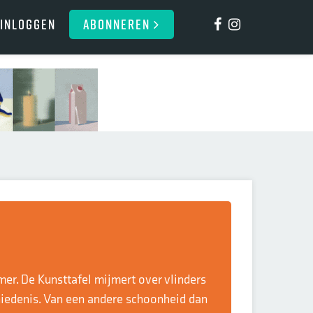
Inloggen
ABONNEREN
mer. De Kunsttafel mijmert over vlinders
iedenis. Van een andere schoonheid dan