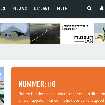
NES
NIEUWS
ETALAGE
MEER
Nummer: 116
Buiten fladderen de vlinders, maar ook in dit num
en we huppelen met een netje door de kunstgesch