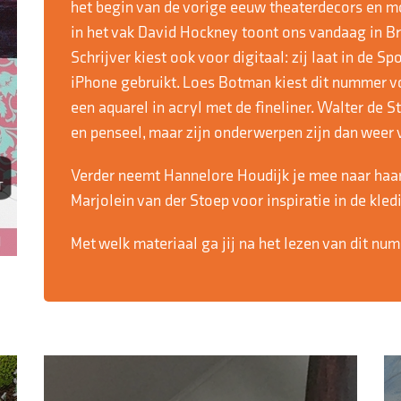
het begin van de vorige eeuw theaterdecors en m
in het vak David Hockney toont ons vandaag in Br
Schrijver kiest ook voor digitaal: zij laat in de S
iPhone gebruikt. Loes Botman kiest dit nummer v
een aquarel in acryl met de fineliner. Walter de S
en penseel, maar zijn onderwerpen zijn dan weer v
Verder neemt Hannelore Houdijk je mee naar haar
Marjolein van der Stoep voor inspiratie in de kled
Met welk materiaal ga jij na het lezen van dit nu