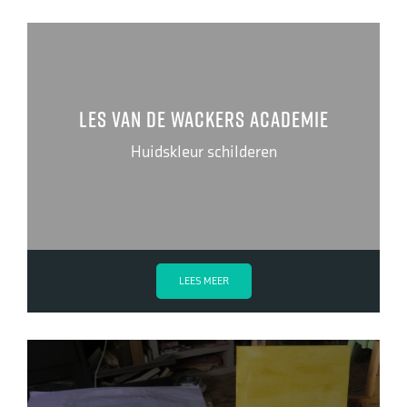
Les van de Wackers Academie
Huidskleur schilderen
LEES MEER