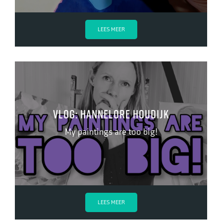
LEES MEER
Vlog: Hannelore Houdijk
My paintings are too big!
LEES MEER