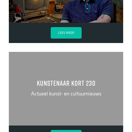
LEES MEER
Kunstenaar kort 230
Actueel kunst- en cultuurnieuws