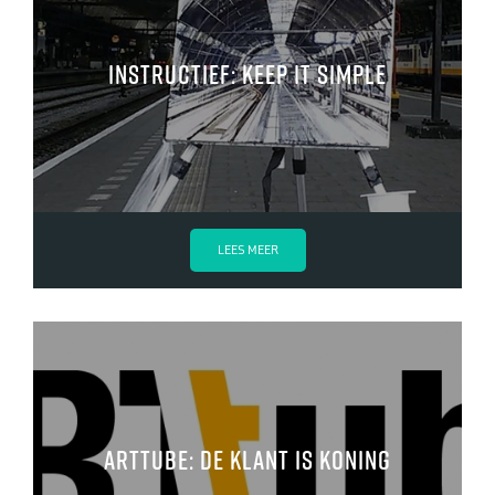
instructief: keep it simple
LEES MEER
arttube: de klant is koning