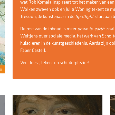
wat Rob Komala inspireert tot het maken van een
Wolken zweven ook en Julia Woning tekent ze met
Tresoon, de kunstenaar in de
Spotlight
, sluit aan
De rest van de inhoud is meer
down to earth
: zoa
Weltjens over sociale media, het werk van Scholt
huisdieren in de kunstgeschiedenis. Aards zijn o
Faber Castell.
Veel lees-, teken- en schilderplezier!