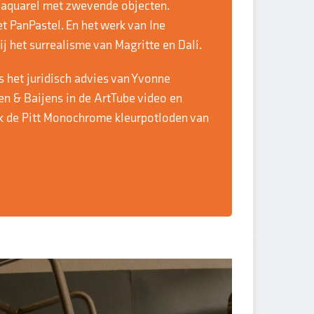
 aquarel met zwevende objecten.
 PanPastel. En het werk van Ine
 bij het surrealisme van Magritte en Dalí.
ls het juridisch advies van Yvonne
en & Baijens in de ArtTube video en
ok de Pitt Monochrome kleurpotloden van