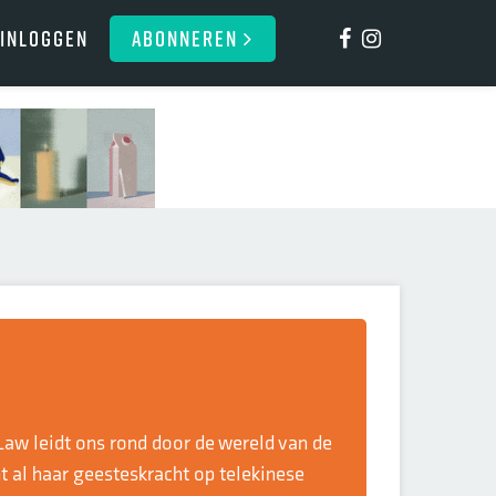
Inloggen
ABONNEREN
aw leidt ons rond door de wereld van de
ht al haar geesteskracht op telekinese