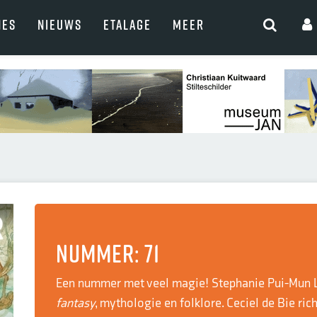
NES
NIEUWS
ETALAGE
MEER
Nummer: 71
Een nummer met veel magie! Stephanie Pui-Mun L
fantasy
, mythologie en folklore. Ceciel de Bie ric