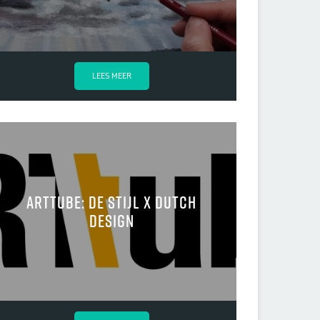
LEES MEER
arttube: De Stijl x Dutch
Design