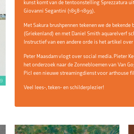
kunst komt van de tentoonstelling Sprezzatura u
Giovanni Segantini (1858-1899).
Met Sakura brushpennen tekenen we de bekende b
(Griekenland) en met Daniel Smith aquarelverf s
Instructief van een andere orde is het artikel ove
Peter Maasdam vlogt over social media. Pieter Ke
het onderzoek naar de Zonnebloemen van Van Gogh
Picl een nieuwe streamingdienst voor arthouse fi
Veel lees-, teken- en schilderplezier!