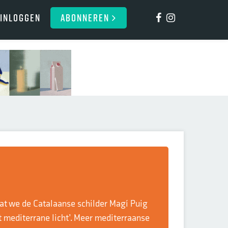
Inloggen
ABONNEREN
dat we de Catalaanse schilder Magí Puig
t mediterrane licht’. Meer mediterraanse