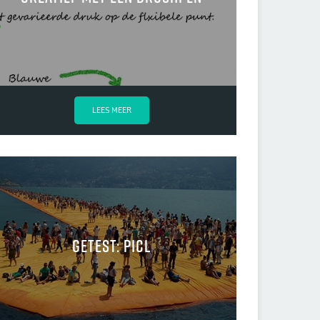
LEES MEER
Getest: Picl