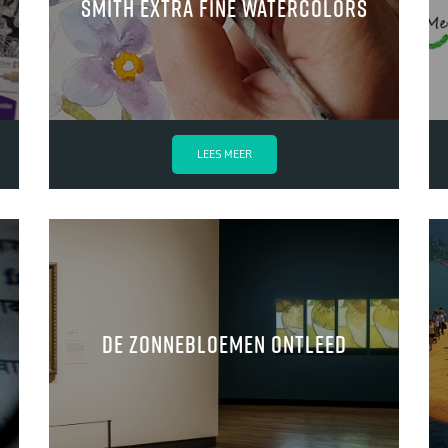
Smith Extra Fine Watercolors
LEES MEER
De zonnebloemen ontleed