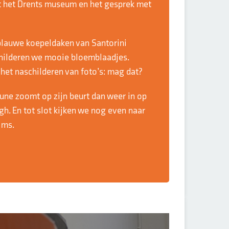
it het Drents museum en het gesprek met
lauwe koepeldaken van Santorini
childeren we mooie bloemblaadjes.
r het naschilderen van foto’s: mag dat?
une zoomt op zijn beurt dan weer in op
. En tot slot kijken we nog even naar
lms.