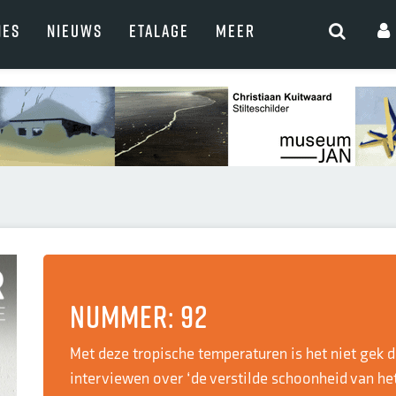
NES
NIEUWS
ETALAGE
MEER
Nummer: 92
Met deze tropische temperaturen is het niet gek 
interviewen over ‘de verstilde schoonheid van he