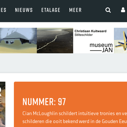
NES
NIEUWS
ETALAGE
MEER
Nummer: 97
Cian McLoughlin schildert intuïtieve tronies en 
schilderen die ooit bekend werd in de Gouden Eeu