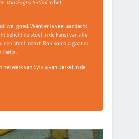
 en
Van Goghs Initimi
in het
ok wel goed. Want er is veel aandacht
t belicht de stoel in de kunst van alle
nu een stoel maakt. Rob Komala gaat er
 Parijs.
n het werk van Sylvia van Berkel in de