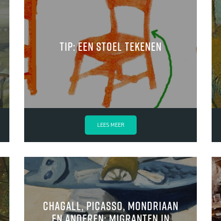
Tip: een stoel tekenen
LEES MEER
Chagall, Picasso, Mondriaan
en anderen: Migranten in