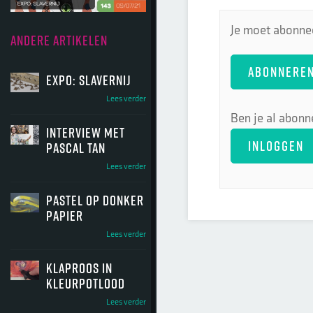
Je moet abonnee
ANDERE ARTIKELEN
ABONNERE
Expo: SLAVERNIJ
Lees verder
Ben je al abonn
INTERVIEW MET
INLOGGEN
PASCAL TAN
Lees verder
Pastel op donker
papier
Lees verder
Klaproos in
Kleurpotlood
Lees verder