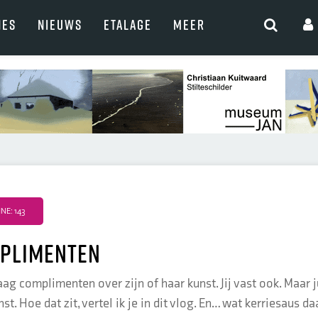
NES
NIEUWS
ETALAGE
MEER
E: 143
mplimenten
raag complimenten over zijn of haar kunst. Jij vast ook. Maa
st. Hoe dat zit, vertel ik je in dit vlog. En… wat kerriesaus d