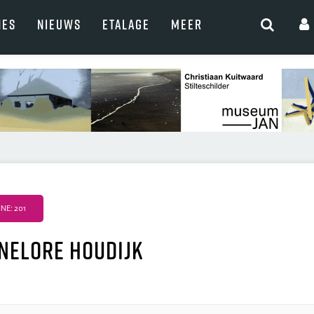
NES
NIEUWS
ETALAGE
MEER
NE: 201
nelore Houdijk