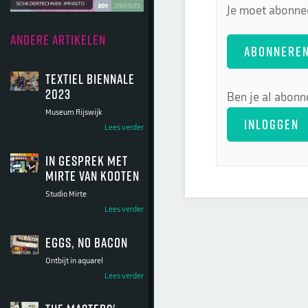
Je moet abonnee
ANDERE ARTIKELEN
ABONNERE
Textiel Biennale
2023
Ben je al abonn
Museum Rijswijk
INLOGGEN
Lees verder
In gesprek met
Mirte van Kooten
Studio Mirte
Lees verder
Eggs, no bacon
Ontbijt in aquarel
Lees verder