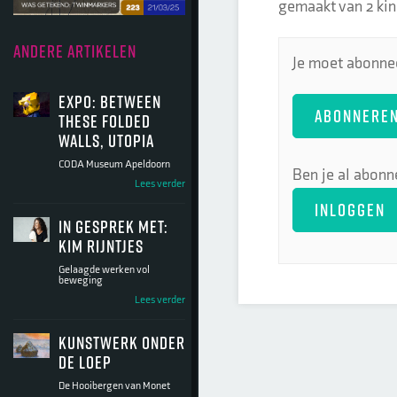
gemaakt van 2 kind
ANDERE ARTIKELEN
Je moet abonnee
Expo: Between
ABONNERE
these folded
walls, Utopia
CODA Museum Apeldoorn
Ben je al abonn
Lees verder
INLOGGEN
In gesprek met:
Kim Rijntjes
Gelaagde werken vol
beweging
Lees verder
Kunstwerk onder
de loep
De Hooibergen van Monet