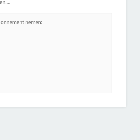
n....
 abonnement nemen: