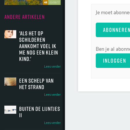
Je moet abonnee
ANDERE ARTIKELEN
ABONNERE
'Als het op
schilderen
aankomt voel ik
Ben je al abonn
me nog een klein
kind.'
INLOGGEN
Lees verder
een schelp van
het strand
Lees verder
Buiten de lijntjes
II
Lees verder