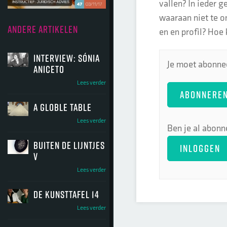
vallen? In ieder g
waaraan niet te on
ANDERE ARTIKELEN
en en profil? Hoe 
Interview: Sónia
Je moet abonnee
Aniceto
Lees verder
ABONNERE
A globle table
Lees verder
Ben je al abonn
buiten de lijntjes
INLOGGEN
V
Lees verder
de kunsttafel 14
Lees verder