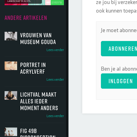
ze jou bij verzeke
ook kunnen toepas
ANDERE ARTIKELEN
Je moet abonnee
Vrouwen van
museum gouda
ABONNERE
Lees verder
portret in
Ben je al abonn
acrylverf
INLOGGEN
Lees verder
lichtval maakt
alles ieder
moment anders
Lees verder
fig 49b