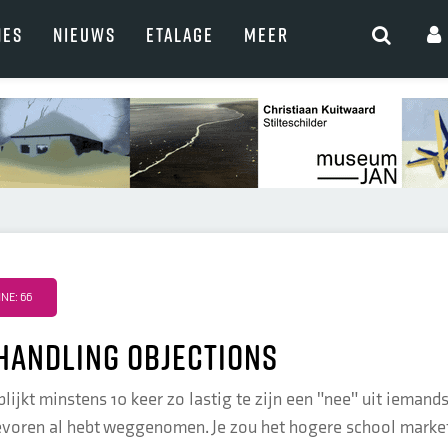
NES
NIEUWS
ETALAGE
MEER
NE: 66
handling objections
lijkt minstens 10 keer zo lastig te zijn een "nee" uit ieman
tevoren al hebt weggenomen. Je zou het hogere school mark