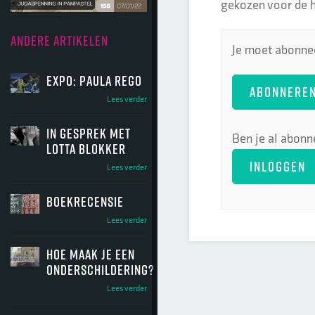
gekozen voor de ho
ANDERE ARTIKELEN
Je moet abonnee
Expo: Paula Rego
ABONNERE
Lees verder
In gesprek met
Ben je al abonn
Lotta Blokker
INLOGGEN
Lees verder
Boekrecensie
Lees verder
Hoe maak je een
onderschildering?
Lees verder