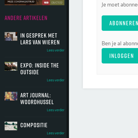
Je moet abonnee
ANDERE ARTIKELEN
ABONNERE
In gesprek met
Lars van Wieren
Ben je al abonn
Lees verder
INLOGGEN
Expo: Inside the
outside
Lees verder
Art Journal:
Woordhussel
Lees verder
Compositie
Lees verder