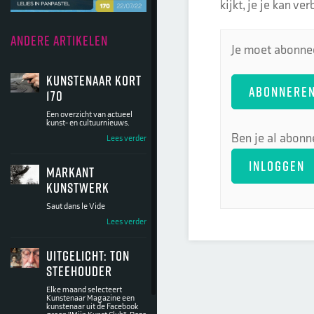
kijkt, je je kan ve
ANDERE ARTIKELEN
Je moet abonnee
Kunstenaar kort
ABONNERE
170
Een overzicht van actueel
kunst- en cultuurnieuws.
Ben je al abonn
Lees verder
INLOGGEN
Markant
kunstwerk
Saut dans le Vide
Lees verder
Uitgelicht: Ton
Steehouder
Elke maand selecteert
Kunstenaar Magazine een
kunstenaar uit de Facebook