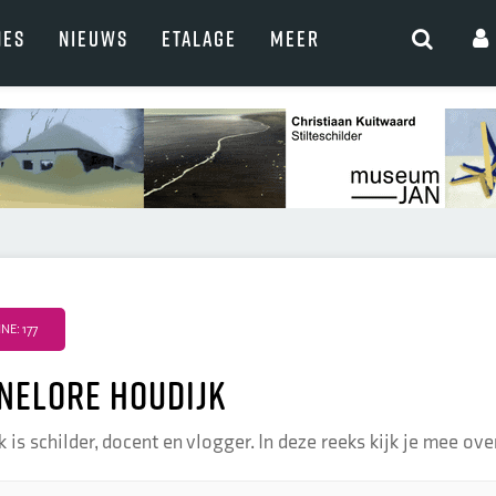
NES
NIEUWS
ETALAGE
MEER
E: 177
nelore Houdijk
is schilder, docent en vlogger. In deze reeks kijk je mee over 