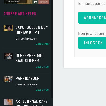
Je moet abonnee
ANDERE ARTIKELEN
ABONNERE
Expo: Golden Boy
Gustav Klimt
Ben je al abonn
Van Gogh Museum
INLOGGEN
Lees verder
In gesprek met
Kaat Stieber
Lees verder
Paprikasoep
Groenten in aquarel
Lees verder
Art Journal Café: