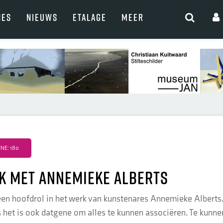
NES
NIEUWS
ETALAGE
MEER
NE: 180
k met Annemieke Alberts
een hoofdrol in het werk van kunstenares Annemieke Alberts. 
s het is ook datgene om alles te kunnen associëren. Te kunnen 