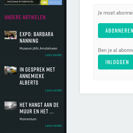
Je moet abonnee
ANDERE ARTIKELEN
ABONNERE
Expo: Barbara
Nanning
Museum JAN, Amstelveen
Ben je al abonn
Lees verder
INLOGGEN
In gesprek met
Annemieke
Alberts
Lees verder
Het hangt aan de
muur en het ...
Momentum
Lees verder