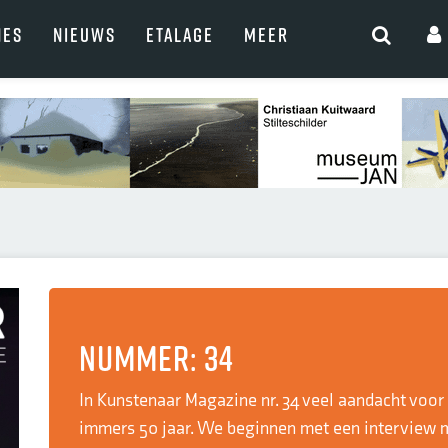
NES
NIEUWS
ETALAGE
MEER
Nummer: 34
In Kunstenaar Magazine nr. 34 veel aandacht voor
immers 50 jaar. We beginnen met een interview me