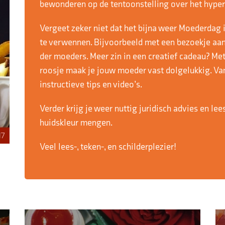
bewonderen op de tentoonstelling over het hyper
Vergeet zeker niet dat het bijna weer Moederdag
te verwennen. Bijvoorbeeld met een bezoekje aan
der moeders. Meer zin in een creatief cadeau? Me
roosje maak je jouw moeder vast dolgelukkig. Van
instructieve tips en video’s.
Verder krijg je weer nuttig juridisch advies en lee
huidskleur mengen.
Veel lees-, teken-, en schilderplezier!