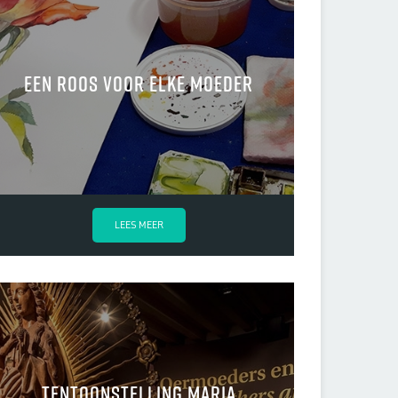
een roos voor elke moeder
LEES MEER
tentoonstelling maria