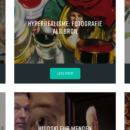
hyperrealisme: fotografie
als bron
LEES MEER
huidskleur mengen