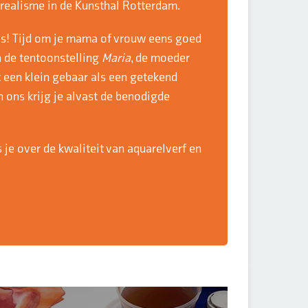
realisme in de Kunsthal Rotterdam.
 is! Tijd om je mama of vrouw eens goed
 de tentoonstelling
Maria
, de moeder
t een klein gebaar als een getekend
 ons krijg je alvast de benodigde
s je over de kwaliteit van aquarelverf en