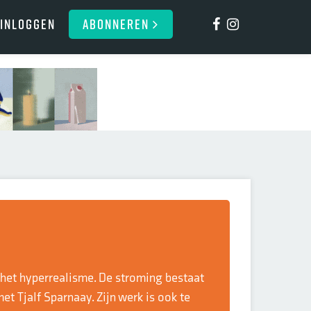
Inloggen
ABONNEREN
 het hyperrealisme. De stroming bestaat
t Tjalf Sparnaay. Zijn werk is ook te