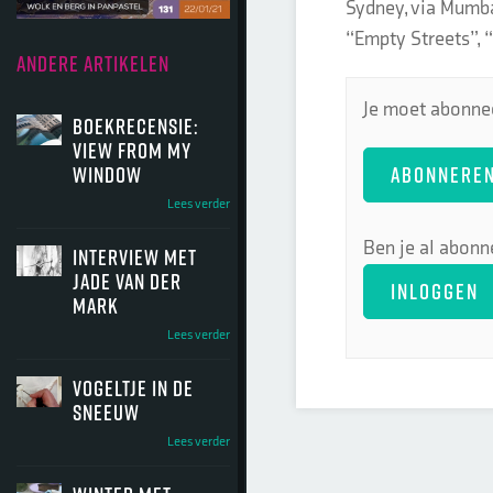
Sydney, via Mumba
“Empty Streets”, 
ANDERE ARTIKELEN
Je moet abonnee
Boekrecensie:
View from my
ABONNERE
window
Lees verder
Ben je al abonn
Interview met
Jade van der
INLOGGEN
Mark
Lees verder
Vogeltje in de
sneeuw
Lees verder