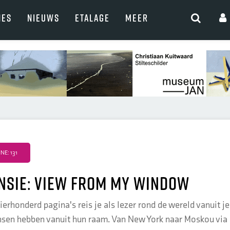
NES
NIEUWS
ETALAGE
MEER
E: 131
nsie: View from my window
erhonderd pagina's reis je als lezer rond de wereld vanuit je
nsen hebben vanuit hun raam. Van New York naar Moskou via 