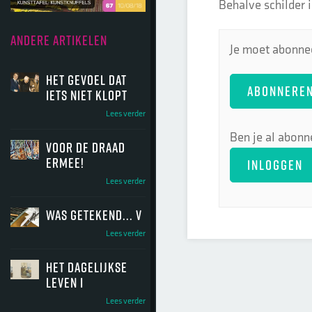
Behalve schilder i
ANDERE ARTIKELEN
Je moet abonnee
het gevoel dat
ABONNERE
iets niet klopt
Lees verder
Ben je al abonn
voor de draad
ermee!
INLOGGEN
Lees verder
was getekend... V
Lees verder
het dagelijkse
leven I
Lees verder