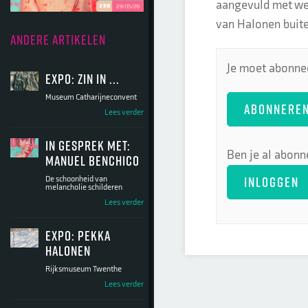
aangevuld met wer
van Halonen buiten
ANDERE ARTIKELEN
Je moet abonnee
Expo: Zin in ...
Museum Catharijneconvent
ABONNERE
Lees verder
In gesprek met:
Ben je al abonn
Manuel Benchico
INLOGGEN
De schoonheid van
melancholie schilderen
Lees verder
Expo: Pekka
Halonen
Rijksmuseum Twenthe
Lees verder