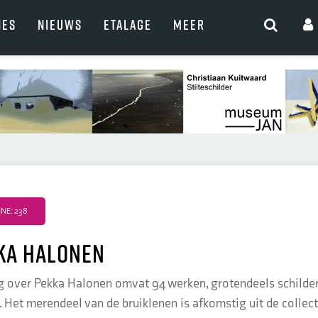
NES
NIEUWS
ETALAGE
MEER
NE: 238
ka Halonen
g over Pekka Halonen omvat 94 werken, grotendeels schilder
n. Het merendeel van de bruiklenen is afkomstig uit de colle