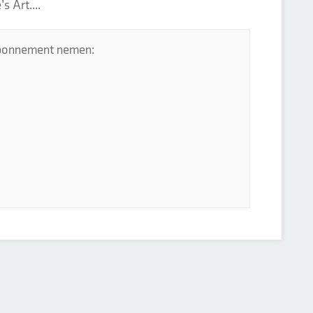
s Art....
 abonnement nemen: