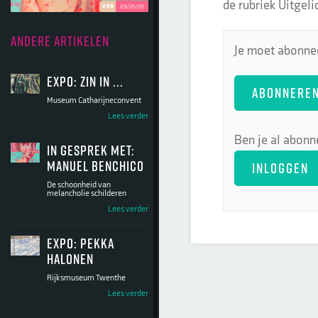
de rubriek Uitgeli
ANDERE ARTIKELEN
Je moet abonnee
Expo: Zin in ...
ABONNERE
Museum Catharijneconvent
Lees verder
Ben je al abonn
In gesprek met:
Manuel Benchico
INLOGGEN
De schoonheid van
melancholie schilderen
Lees verder
Expo: Pekka
Halonen
Rijksmuseum Twenthe
Lees verder