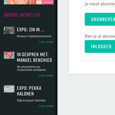
Je moet abonnee
ANDERE ARTIKELEN
ABONNERE
Expo: Zin in ...
Ben je al abonn
Museum Catharijneconvent
Lees verder
INLOGGEN
In gesprek met:
Manuel Benchico
De schoonheid van
melancholie schilderen
Lees verder
Expo: Pekka
Halonen
Rijksmuseum Twenthe
Lees verder