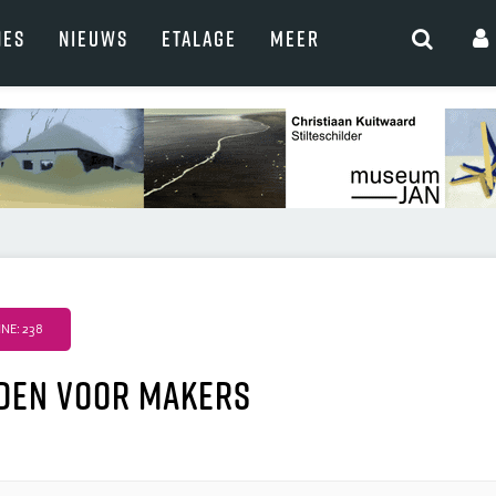
NES
NIEUWS
ETALAGE
MEER
NE: 238
den voor makers