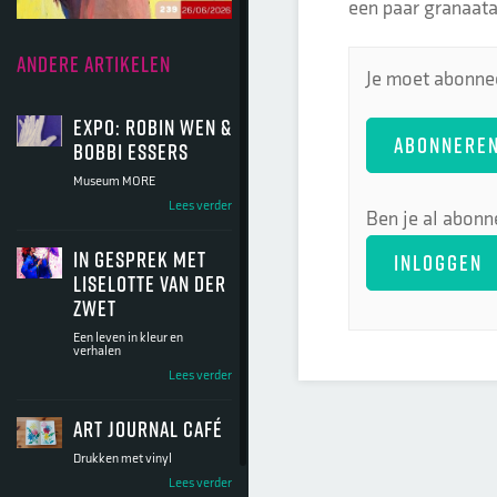
een paar granaatap
ANDERE ARTIKELEN
Je moet abonnee
Expo: Robin Wen &
ABONNERE
Bobbi Essers
Museum MORE
Lees verder
Ben je al abonn
In gesprek met
INLOGGEN
Liselotte van der
Zwet
Een leven in kleur en
verhalen
Lees verder
Art Journal Café
Drukken met vinyl
Lees verder