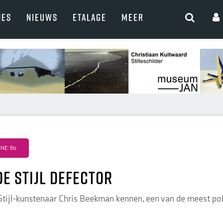
NES
NIEUWS
ETALAGE
MEER
NE: 60
De Stijl Defector
Stijl-kunstenaar Chris Beekman kennen, een van de meest po