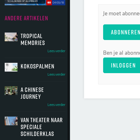
Je moet abonnee
ANDERE ARTIKELEN
ABONNERE
tropical
memories
Lees verder
Ben je al abonn
INLOGGEN
kokospalmen
Lees verder
a chinese
journey
Lees verder
van theater naar
speciale
schilderklas