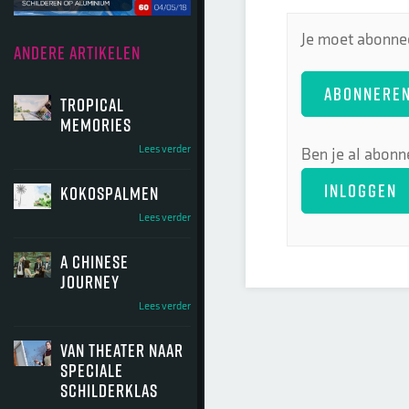
Je moet abonnee
ANDERE ARTIKELEN
ABONNERE
tropical
memories
Lees verder
Ben je al abonn
INLOGGEN
kokospalmen
Lees verder
a chinese
journey
Lees verder
van theater naar
speciale
schilderklas