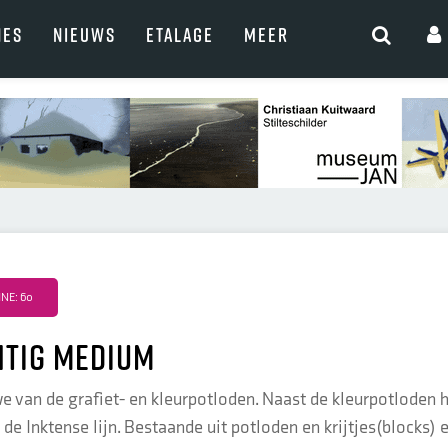
NES
NIEUWS
ETALAGE
MEER
NE: 60
htig medium
 van de grafiet- en kleurpotloden. Naast de kleurpotloden
e Inktense lijn. Bestaande uit potloden en krijtjes(blocks) en