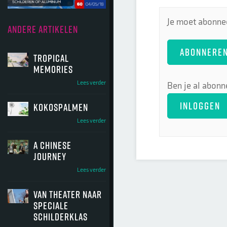
Je moet abonnee
ANDERE ARTIKELEN
ABONNERE
tropical
memories
Lees verder
Ben je al abonn
INLOGGEN
kokospalmen
Lees verder
a chinese
journey
Lees verder
van theater naar
speciale
schilderklas